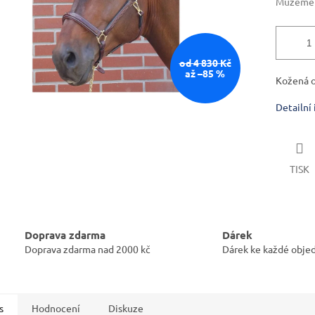
Můžeme d
od 4 830 Kč
až –85 %
Kožená o
Detailní
TISK
Doprava zdarma
Dárek
Doprava zdarma nad 2000 kč
Dárek ke každé obje
s
Hodnocení
Diskuze