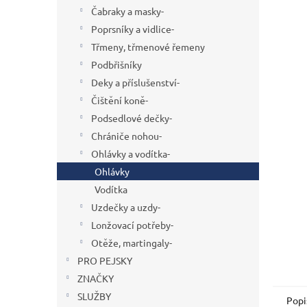
n
Čabraky a masky-
e
Poprsníky a vidlice-
l
Třmeny, třmenové řemeny
Podbřišníky
Deky a příslušenství-
Čištění koně-
Podsedlové dečky-
Chrániče nohou-
Ohlávky a vodítka-
Ohlávky
Vodítka
Uzdečky a uzdy-
Lonžovací potřeby-
Otěže, martingaly-
PRO PEJSKY
ZNAČKY
SLUŽBY
Popi