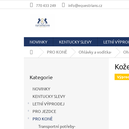
Přejít
770 433 249
info@equestrians.cz
na
obsah
NOVINKY
KENTUCKY SLEVY
LETNÍ VÝPRO
Domů
PRO KONĚ
Ohlávky a vodítka-
Oh
P
Kož
o
Přeskočit
s
Kategorie
kategorie
Výpro
t
r
NOVINKY
a
KENTUCKY SLEVY
n
LETNÍ VÝPRODEJ
n
í
PRO JEZDCE
p
PRO KONĚ
a
Transportní potřeby-