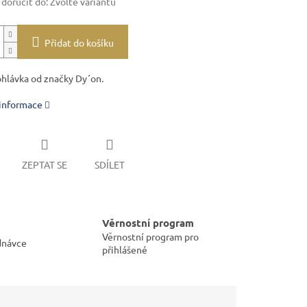
oručit do:
Zvolte variantu
Přidat do košíku
hlávka od značky Dy´on.
 informace
ZEPTAT SE
SDÍLET
Věrnostní program
Věrnostní program pro
dnávce
přihlášené