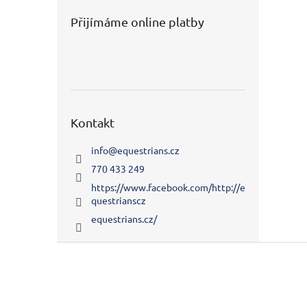
Přijímáme online platby
Kontakt
info
@
equestrians.cz
770 433 249
https://www.facebook.com/http://e
questrianscz
equestrians.cz/
Z
á
p
a