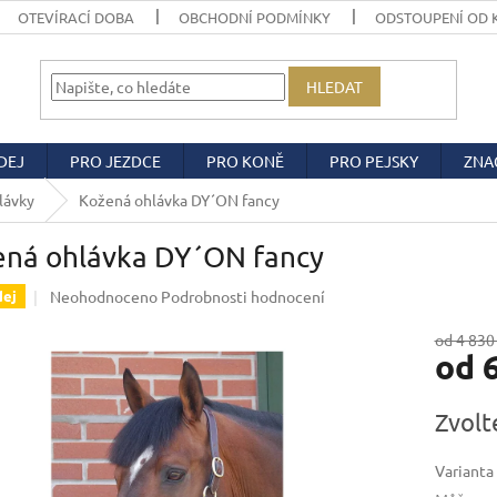
OTEVÍRACÍ DOBA
OBCHODNÍ PODMÍNKY
ODSTOUPENÍ OD 
HLEDAT
DEJ
PRO JEZDCE
PRO KONĚ
PRO PEJSKY
ZNA
lávky
Kožená ohlávka DY´ON fancy
ená ohlávka DY´ON fancy
Průměrné
Neohodnoceno
Podrobnosti hodnocení
dej
hodnocení
produktu
od 4 830
od
je
0,0
z
Měrná
Zvolt
5
cena:
hvězdiček.
Varianta