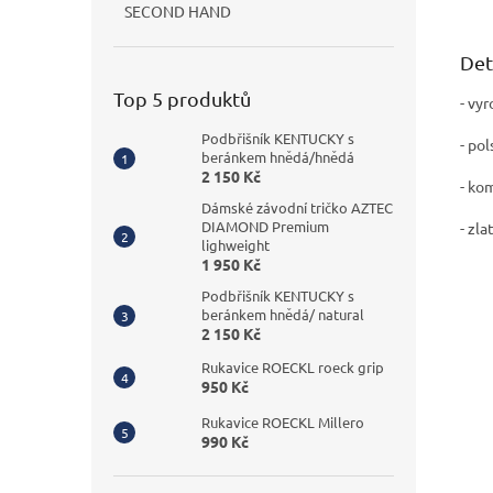
SECOND HAND
Det
Top 5 produktů
- vy
Podbřišník KENTUCKY s
- po
beránkem hnědá/hnědá
2 150 Kč
- ko
Dámské závodní tričko AZTEC
DIAMOND Premium
- zl
lighweight
1 950 Kč
Podbřišník KENTUCKY s
beránkem hnědá/ natural
2 150 Kč
Rukavice ROECKL roeck grip
950 Kč
Rukavice ROECKL Millero
990 Kč