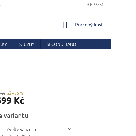
KUPNÍ SMLOUVY
PODMÍNKY OCHRANY OSOBNÍCH ÚDAJŮ
Přihlášení
COO
NÁKUPNÍ
Prázdný košík
KOŠÍK
ČKY
SLUŽBY
SECOND HAND
 Kč
až –85 %
699 Kč
e variantu