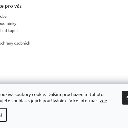
e pro vás
doba
podmínky
 od kupní
ochrany osobních
Y
Vytvořilo WEBICO.CZ
oužívá soubory cookie. Dalším procházením tohoto
jete souhlas s jejich používáním.. Více informací
zde
.
í
na.