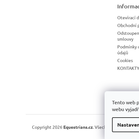
t
Informac
í
Otevírací 
Obchodní 
Odstoupení
smlouvy
Podmínky 
údajů
Cookies
KONTAKT
Tento web p
webu vyjadřu
Nastaven
Copyright 2026
Equestrians.cz
. Všechna práva vyhraze