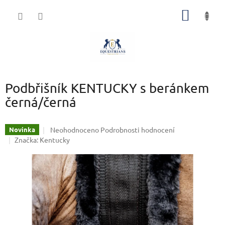
Přejít
NÁKUP
na
obsah
KOŠÍK
Podbřišník KENTUCKY s beránkem
černá/černá
Průměrné
Neohodnoceno
Podrobnosti hodnocení
Novinka
hodnocení
Značka:
Kentucky
produktu
je
0,0
z
5
hvězdiček.