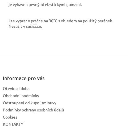
je vybaven pevnými elastickými gumami.
Lze vyprat v pračce na 30°C s ohledem na použitý beránek.
Nesušit v sušiččce.
Z
á
p
a
Informace pro vás
t
Otevírací doba
í
Obchodní podmínky
Odstoupení od kupní smlouvy
Podmínky ochrany osobních údajů
Cookies
KONTAKTY