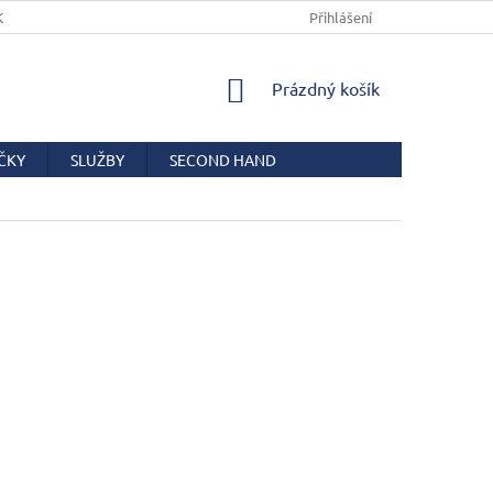
KUPNÍ SMLOUVY
PODMÍNKY OCHRANY OSOBNÍCH ÚDAJŮ
Přihlášení
COO
NÁKUPNÍ
Prázdný košík
KOŠÍK
ČKY
SLUŽBY
SECOND HAND