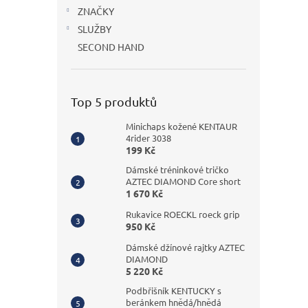
n
ZNAČKY
e
SLUŽBY
l
SECOND HAND
Top 5 produktů
Minichaps kožené KENTAUR
4rider 3038
199 Kč
Dámské tréninkové tričko
AZTEC DIAMOND Core short
1 670 Kč
Rukavice ROECKL roeck grip
950 Kč
Dámské džínové rajtky AZTEC
DIAMOND
5 220 Kč
Podbřišník KENTUCKY s
beránkem hnědá/hnědá