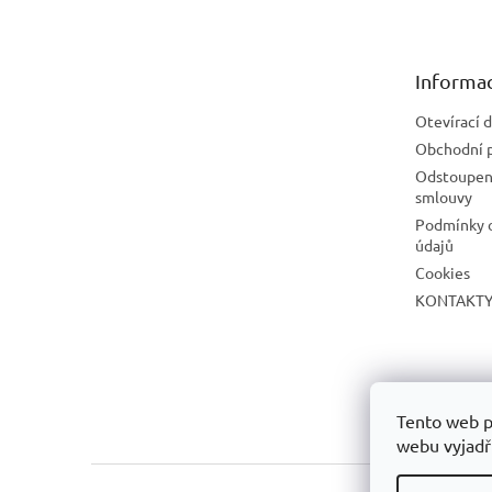
p
a
t
Informac
í
Otevírací 
Obchodní 
Odstoupení
smlouvy
Podmínky 
údajů
Cookies
KONTAKT
Tento web p
webu vyjadřu