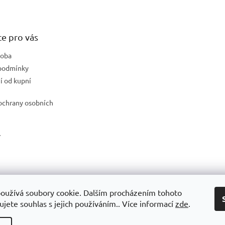
e pro vás
doba
podmínky
 od kupní
ochrany osobních
Y
Vytvořilo WEBICO.CZ
oužívá soubory cookie. Dalším procházením tohoto
jete souhlas s jejich používáním.. Více informací
zde
.