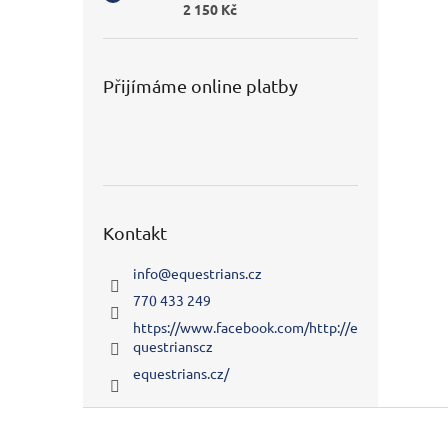
2 150 Kč
Přijímáme online platby
Kontakt
info
@
equestrians.cz
770 433 249
https://www.facebook.com/http://e
questrianscz
equestrians.cz/
Z
á