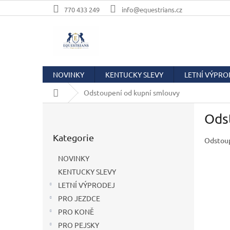
Přejít
770 433 249
info@equestrians.cz
na
obsah
NOVINKY
KENTUCKY SLEVY
LETNÍ VÝPRO
Domů
Odstoupení od kupní smlouvy
P
Ods
o
Přeskočit
s
Kategorie
kategorie
Odstoup
t
r
NOVINKY
a
KENTUCKY SLEVY
n
LETNÍ VÝPRODEJ
n
í
PRO JEZDCE
p
PRO KONĚ
a
PRO PEJSKY