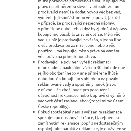
může požadovat přiměřenou slevu. Kupující má
právo na přiměřenou slevu i v případě, že mu
prodávající nemůže dodat novou věc bez vad,
vyměnit její součást nebo věc opravit, jakož i
v případě, že prodávající nezjedná nápravu
v přiměřené době nebo když by zjednání nápravy
kupujícímu působilo značné obtíže. Má-li věc
vadu, z níž je prodávající zavázán, a jedná-li se
o věc prodávanou za nižší cenu nebo o věc
použitou, má kupující místo práva na výměnu
věci právo na přiměřenou slevu.
Prodávající je povinen vyřešit reklamaci
neodkladně, maximálně však do 30 dnů ode dne
jejího obdržení nebo v jiné přiměřené lhůtě
dohodnuté s kupujícím s ohledem na povahu
reklamované vady a uplatněný nárok (např.
z důvodu, že zboží bude pro posouzení
důvodnosti reklamace nebo k opravě či výměně
vadných částí zasláno jeho výrobci mimo území
České republiky).
Pokud spotřebitel není s vyřízením reklamace
spokojen po obsahové stránce, tj. zejména se
zamítnutím reklamace, popř. s nedostatečným
uspokojením nároků z reklamace, je oprávněn se