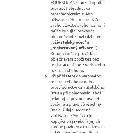
EQUESTRIANS může kupující
provádět objednávku
prostřednictvím svého
uživatelského rozhraní. Ze
svého uživatelského rozhraní
může kupující provádět
objednávání zboží (dále jen
„
uživatelský účet
“ a
„
registrovaný uživatel
“).
Kupující může provádět
objednávání zboží též bez
registrace přímo z webového
rozhraní obchodu.
Při přihlášení do webového
rozhraní obchodu nebo
prostřednictví uživatelského
účtu a při objednávání zboží
je kupující povinen uvádět
správně a pravdivě všechny
údaje. Údaje uvedené
v uživatelském účtu je
kupující při jakékoliv jejich
změně povinen aktualizovat.
Údaje uvedené kupujícím