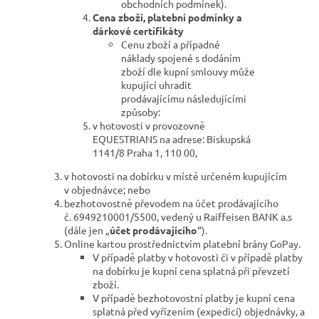
obchodních podmínek).
Cena zboží, platební podmínky a
dárkové certifikáty
Cenu zboží a případné
náklady spojené s dodáním
zboží dle kupní smlouvy může
kupující uhradit
prodávajícímu následujícími
způsoby:
v hotovosti v provozovně
EQUESTRIANS na adrese: Biskupská
1141/8 Praha 1, 110 00
,
v hotovosti na dobírku v místě určeném kupujícím
v objednávce; nebo
bezhotovostně převodem na účet prodávajícího
č. 6949210001/5500, vedený u Raiffeisen BANK a.s
(dále jen „
účet prodávajícího
“).
Online kartou prostřednictvím platební brány GoPay.
V případě platby v hotovosti či v případě platby
na dobírku je kupní cena splatná při převzetí
zboží.
V případě bezhotovostní platby je kupní cena
splatná před vyřízením (expedicí) objednávky, a