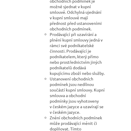
obchodních podmínek je
možné sjednat v kupní
smlouvě. Odchylná ujednání
v kupní smlouvě mají
přednost před ustanoveními
obchodních podmínek.
Prodávající při uzavírání a
plnění kupní smlouvy jedná v
rámci své podnikatelské
činnosti. Prodávající je
podnikatelem, který přímo
nebo prostřednictvím jiných
podnikatelů dodává
kupujícímu zboží nebo služby.
Ustanovení obchodních
podmínek jsou nedílnou
součástí kupní smlouvy. Kupní
smlouva a obchodní
podmínky jsou vyhotoveny
v českém jazyce a uzavírají se
v českém jazyce.
Znění obchodních podmínek
může prodávající měnit či
doplňovat. Tímto