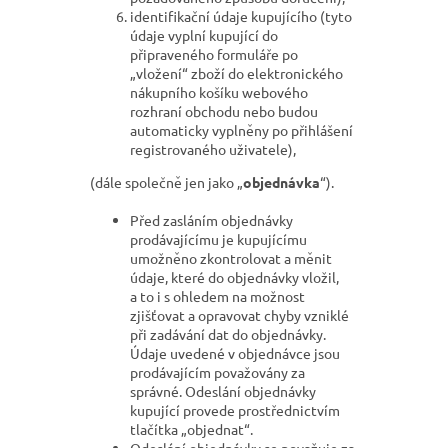
identifikační údaje kupujícího (tyto
údaje vyplní kupující do
připraveného formuláře po
„vložení“ zboží do elektronického
nákupního košíku webového
rozhraní obchodu nebo budou
automaticky vyplněny po přihlášení
registrovaného uživatele),
(dále společně jen jako „
objednávka
“).
Před zasláním objednávky
prodávajícímu je kupujícímu
umožněno zkontrolovat a měnit
údaje, které do objednávky vložil,
a to i s ohledem na možnost
zjišťovat a opravovat chyby vzniklé
při zadávání dat do objednávky.
Údaje uvedené v objednávce jsou
prodávajícím považovány za
správné. Odeslání objednávky
kupující provede prostřednictvím
tlačítka „objednat“.