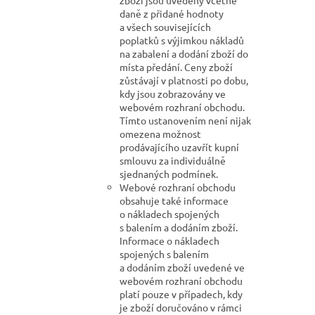
zboží jsou uvedeny včetně
daně z přidané hodnoty
a všech souvisejících
poplatků s výjimkou nákladů
na zabalení a dodání zboží do
místa předání. Ceny zboží
zůstávají v platnosti po dobu,
kdy jsou zobrazovány ve
webovém rozhraní obchodu.
Tímto ustanovením není nijak
omezena možnost
prodávajícího uzavřít kupní
smlouvu za individuálně
sjednaných podmínek.
Webové rozhraní obchodu
obsahuje také informace
o nákladech spojených
s balením a dodáním zboží.
Informace o nákladech
spojených s balením
a dodáním zboží uvedené ve
webovém rozhraní obchodu
platí pouze v případech, kdy
je zboží doručováno v rámci