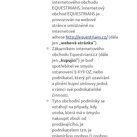
internetového obchodu
EQUESTRIANS. Internetový
obchod EQUESTRIANS je
provozován na webové
stránce umístněné na
internetové
adrese
http://equestrians.cz/
(dále
jen „
webová stránka
“).
Zákazníkem internetového
obchodu Equestrians.cz (dále
jen „
kupující
“) je buď
spotřebitel ve smyslu
ustanovení § 419 OZ, nebo
podnikatel, který při uzavírání
a plnění kupní smlouvy jedná
v rámci své podnikatelské
činnosti.
Tyto obchodní podmínky se
vztahují na případy, kdy
osoba, která má v úmyslu
nakoupit zboží od
prodávajícího, je
podnikatelem tzn. je
právnickou osobou či osobou,