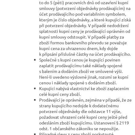
to do 5 (pěti) pracovních dnů od uzavření kupní
smlouvy (potvrzení objednávky prodávajícím) na
účet prodávajícího pod variabilním symbolem,
kterým je číslo objednávky, a které kupující získá
při potvrzení objednávky. V případě nedodržení
splatnosti kupní ceny je prodávající oprávněn od
kupní smlouvy odstoupit. V případě platby za
zboží formou bankovního převodu se považuje
kupní cena za uhrazenou dnem, kdy dojde
k připsání příslušné částky na účet prodávajícího.
Společně s kupní cenou je kupující povinen
zaplatit prodávajícímu také náklady spojené
s balením a dodáním zboží ve smluvené výši.
Není-li uvedeno výslovně jinak, rozumí se kupní
cenou i náklady spojené s dodáním zboží.
Kupující nabývá vlastnictví ke zboží zaplacením
celé kupní ceny zboží.
Prodávající je oprávněn, zejména v případě, že ze
strany kupujícího nedojde k dodatečnému
potvrzení objednávky dle odstavce 11 výše,
požadovat uhrazení celé kupní ceny ještě před
odesláním zboží kupujícímu. Ustanovení § 2119
odst. 1 občanského zákoníku se nepoužije.
Případné slevy z ceny zboží poskytnuté