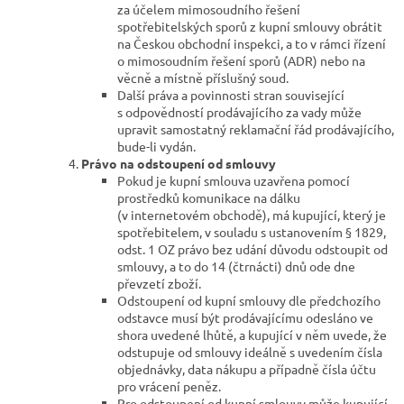
za účelem mimosoudního řešení
spotřebitelských sporů z kupní smlouvy obrátit
na Českou obchodní inspekci, a to v rámci řízení
o mimosoudním řešení sporů (ADR) nebo na
věcně a místně příslušný soud.
Další práva a povinnosti stran související
s odpovědností prodávajícího za vady může
upravit samostatný reklamační řád prodávajícího,
bude-li vydán.
Právo na odstoupení od smlouvy
Pokud je kupní smlouva uzavřena pomocí
prostředků komunikace na dálku
(v internetovém obchodě), má kupující, který je
spotřebitelem, v souladu s ustanovením § 1829,
odst. 1 OZ právo bez udání důvodu odstoupit od
smlouvy, a to do 14 (čtrnácti) dnů ode dne
převzetí zboží.
Odstoupení od kupní smlouvy dle předchozího
odstavce musí být prodávajícímu odesláno ve
shora uvedené lhůtě, a kupující v něm uvede, že
odstupuje od smlouvy ideálně s uvedením čísla
objednávky, data nákupu a případně čísla účtu
pro vrácení peněz.
Pro odstoupení od kupní smlouvy může kupující