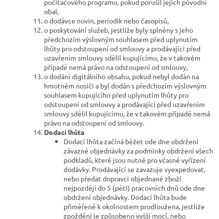
počítačového programu, pokud porušil jejich původní
obal,
o dodávce novin, periodik nebo časopisů,
o poskytování služeb, jestliže byly splněny s jeho
předchozím výslovným souhlasem před uplynutím
lhůty pro odstoupení od smlouvy a prodávající před
uzavřením smlouvy sdělil kupujícímu, že v takovém
případě nemá právo na odstoupení od smlouvy,
o dodání digitálního obsahu, pokud nebyl dodán na
hmotném nosiči a byl dodán s předchozím výslovným
souhlasem kupujícího před uplynutím lhůty pro
odstoupení od smlouvy a prodávající před uzavřením
smlouvy sdělil kupujícímu, že v takovém případě nemá
právo na odstoupení od smlouvy.
Dodací lhůta
Dodací lhůta začíná běžet ode dne obdržení
závazné objednávky za podmínky obdržení všech
podkladů, které jsou nutné pro včasné vyřízení
dodávky. Prodávající se zavazuje vyexpedovat,
nebo předat dopravci objednané zboží
nejpozději do 5 (pěti) pracovních dnů ode dne
obdržení objednávky. Dodací lhůta bude
přiměřeně k okolnostem prodloužena, jestliže
zpoždění je způsobeno vyšší mocí, nebo