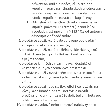
poškozeno, může prodávající uplatnit na
kupujícím právo na náhradu škody a jednostranně
započíst svůj nárok na náhradu škody proti
nároku kupujícího na vrácení kupní ceny.
Odchylně od předchozích ustanovení nemá
kupující právo ve 14 (čtrnácti) denní lhůtě
v souladu s ustanovením § 1837 OZ od smlouvy
odstoupit v případě smluv:
o dodávce zboží, které bylo upraveno podle přání
kupujícího nebo pro jeho osobu,
o dodávce zboží, které podléhá rychlé zkáze, jakož
i zboží, které bylo po dodání nenávratně smíseno
s jiným zbožím,
o dodávce krmných a vitamínových doplňků či
kosmetice a jiných chemických prostředků
o dodávce zboží v uzavřeném obalu, které spotřebitel
z obalu vyňal a z hygienických důvodů jej není možné
vrátit,
o dodávce zboží nebo služby, jejichž cena závisí na
výchylkách finančního trhu nezávisle na vůli
prodávajícího a k němuž může dojít během lhůty pro
odstoupení od smlouvy,
o dodávce zvukové nebo obrazové nahrávky nebo