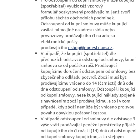
(spotřebitel) využit též
vzorový
formulář
poskytovaný prodávajícím, jenž tvoří
přílohu těchto obchodních podmínek.
Odstoupení od kupní smlouvy může kupující
zasílat mimo jiné na adresu sídla nebo
provozovny prodávajícího či na adresu
elektronické pošty
prodávajícího
eshop@equestrians.cz
.
V případě, že kupující (spotřebitel) dle
přechozích odstavců odstoupí od smlouvy, kupní
smlouva se od počátku ruší. Prodávající
kupujícímu doručení odstoupení od smlouvy bez
zbytečného odkladu potvrdí. Zboží musí být
prodávajícímu vráceno do 14 (čtrnácti) dnů ode
dne odstoupení od smlouvy. Odstoupí-li kupující
od kupní smlouvy, nese kupující náklady spojené
s navrácením zboží prodávajícímu, a to i v tom
případě, kdy zboží nemůže být vráceno pro svou
povahu obvyklou poštovní cestou.
V případě odstoupení od smlouvy dle odstavce 3
výše vrátí prodávající peněžní prostředky přijaté
od kupujícího do čtrnácti (14) dnů od odstoupení
od kupní smlouvy kupujícímu, a to stejným