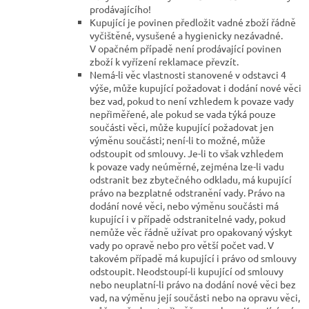
prodávajícího!
Kupující je povinen předložit vadné zboží řádně
vyčištěné, vysušené a hygienicky nezávadné.
V opačném případě není prodávající povinen
zboží k vyřízení reklamace převzít.
Nemá-li věc vlastnosti stanovené v odstavci 4
výše, může kupující požadovat i dodání nové věci
bez vad, pokud to není vzhledem k povaze vady
nepřiměřené, ale pokud se vada týká pouze
součásti věci, může kupující požadovat jen
výměnu součásti; není-li to možné, může
odstoupit od smlouvy. Je-li to však vzhledem
k povaze vady neúměrné, zejména lze-li vadu
odstranit bez zbytečného odkladu, má kupující
právo na bezplatné odstranění vady. Právo na
dodání nové věci, nebo výměnu součásti má
kupující i v případě odstranitelné vady, pokud
nemůže věc řádně užívat pro opakovaný výskyt
vady po opravě nebo pro větší počet vad. V
takovém případě má kupující i právo od smlouvy
odstoupit. Neodstoupí-li kupující od smlouvy
nebo neuplatní-li právo na dodání nové věci bez
vad, na výměnu její součásti nebo na opravu věci,