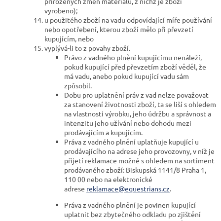
přirozených změn materiálu, z nichž je zboží
vyrobeno);
u použitého zboží na vadu odpovídající míře používání
nebo opotřebení, kterou zboží mělo při převzetí
kupujícím, nebo
vyplývá-li to z povahy zboží.
Právo z vadného plnění kupujícímu nenáleží,
pokud kupující před převzetím zboží věděl, že
má vadu, anebo pokud kupující vadu sám
způsobil.
Dobu pro uplatnění práv z vad nelze považovat
za stanovení životnosti zboží, ta se liší s ohledem
na vlastnosti výrobku, jeho údržbu a správnost a
intenzitu jeho užívání nebo dohodu mezi
prodávajícím a kupujícím.
Práva z vadného plnění uplatňuje kupující u
prodávajícího na adrese jeho provozovny, v níž je
přijetí reklamace možné s ohledem na sortiment
prodávaného zboží: Biskupská 1141/8 Praha 1,
110 00
nebo na elektronické
adrese
reklamace@equestrians.cz
.
Práva z vadného plnění je povinen kupující
uplatnit bez zbytečného odkladu po zjištění