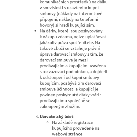
komunikačních prostředků na dálku
v souvislosti s uzavřením kupní
smlouvy (náklady na internetové
připojení, náklady na telefonní
hovory) si hradí kupující sám.
Na dárky, které jsou poskytovány
k nákupu zdarma, nelze uplatňovat
jakákoliv práva spotřebitele. Na
takové zboží se vztahuje právní
úprava darovací smlouvy s tím, že
darovací smlouva je mezi
prodávajícím a kupujícím uzavřena
s rozvazovací podmínkou, a dojde-li
k odstoupení od kupní smlouvy
kupujícím, pozbývá tím darovací
smlouva účinnosti a kupující je
povinen poskytnuté dárky vrátit
prodávajícímu společně se
zakoupeným zbožím.
Uživatelský účet
Na základě registrace
kupujícího provedené na
webové stránce