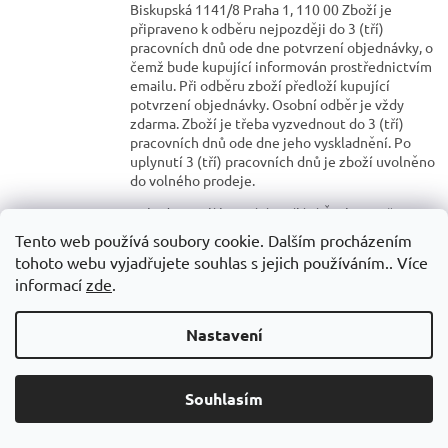
Biskupská 1141/8 Praha 1, 110 00
Zboží je
připraveno k odběru nejpozději do 3 (tří)
pracovních dnů ode dne potvrzení objednávky, o
čemž bude kupující informován prostřednictvím
emailu. Při odběru zboží předloží kupující
potvrzení objednávky. Osobní odběr je vždy
zdarma. Zboží je třeba vyzvednout do 3 (tří)
pracovních dnů ode dne jeho vyskladnění. Po
uplynutí 3 (tří) pracovních dnů je zboží uvolněno
do volného prodeje.
Pokud si zvolí kupující zasílání Českou poštou, je
kupující povinen převzít zboží při dodání nebo ve
Tento web používá soubory cookie. Dalším procházením
stanovené lhůtě. Nepřevezme-li kupující zboží
tohoto webu vyjadřujete souhlas s jejich používáním.. Více
dle předchozí věty, je prodávající oprávněn od
informací
zde
.
kupní smlouvy odstoupit.
Ceník přepravného v rámci ČR:
osobní odběr v kamenné prodejně – zdarma
Nastavení
Česká pošta – balík do 10 kg – 110 Kč (balík na
poštu)
Česká pošta – balík do 30 kg – 150 Kč (balík na
Souhlasím
poštu)
Česká pošta – balík do 50 kg – 250 Kč (balík na
poštu)