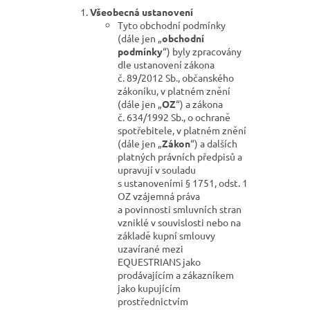
Všeobecná ustanovení
Tyto obchodní podmínky
(dále jen „
obchodní
podmínky
“) byly zpracovány
dle ustanovení zákona
č. 89/2012 Sb., občanského
zákoníku, v platném znění
(dále jen „
OZ
“) a zákona
č. 634/1992 Sb., o ochraně
spotřebitele, v platném znění
(dále jen „
Zákon
“) a dalších
platných právních předpisů a
upravují v souladu
s ustanoveními § 1751, odst. 1
OZ vzájemná práva
a povinnosti smluvních stran
vzniklé v souvislosti nebo na
základě kupní smlouvy
uzavírané mezi
EQUESTRIANS jako
prodávajícím a zákazníkem
jako kupujícím
prostřednictvím