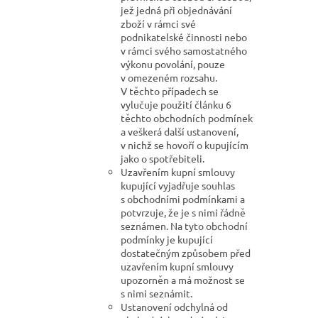
jež jedná při objednávání
zboží v rámci své
podnikatelské činnosti nebo
v rámci svého samostatného
výkonu povolání, pouze
v omezeném rozsahu.
V těchto případech se
vylučuje použití článku 6
těchto obchodních podmínek
a veškerá další ustanovení,
v nichž se hovoří o kupujícím
jako o spotřebiteli.
Uzavřením kupní smlouvy
kupující vyjadřuje souhlas
s obchodními podmínkami a
potvrzuje, že je s nimi řádně
seznámen. Na tyto obchodní
podmínky je kupující
dostatečným způsobem před
uzavřením kupní smlouvy
upozorněn a má možnost se
s nimi seznámit.
Ustanovení odchylná od