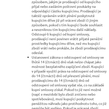
způsobem, jakým je prodávající od kupujícího
přijal nebo zasláním poštovní poukázky na
odpovídající částku kupujícímu. Prodávající je
taktéž oprávněn vrátit plnění poskytnuté
kupujícím dříve již při vrácení zboží či jiným
způsobem, pokud s tím kupující bude souhlasit
a nevzniknou tím kupujícímu další náklady.
Odstoupí-li kupující od kupní smlouvy,
prodávající není povinen vrátit přijaté peněžní
prostředky kupujícímu dříve, než mu kupující
zboží vrátí nebo prokáže, že zboží prodávajícímu
odeslal.
Ustanovení zákona o odstoupení od smlouvy ve
lhůtě 14 (čtrnácti) dnů však nelze chápat jako
možnost bezplatného zapůjčení zboží. Kupující
v případě využití práva na odstoupení od smlouvy
do 14 (čtrnácti) dnů od převzetí plnění, musí
prodávajícímu do 14 (čtrnácti) dnů od
odstoupení od smlouvy vydat vše, co na základě
kupní smlouvy získal. Pokud to již není možné
(např. v mezidobí bylo zboží zničeno nebo
spotřebováno), musí kupující poskytnout
peněžitou náhradu jako protihodnotu toho, co již
nemůže být vydáno. Pokud je vrácené zboží