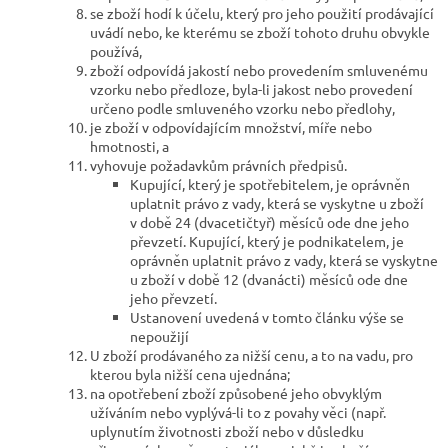
se zboží hodí k účelu, který pro jeho použití prodávající
uvádí nebo, ke kterému se zboží tohoto druhu obvykle
používá,
zboží odpovídá jakostí nebo provedením smluvenému
vzorku nebo předloze, byla-li jakost nebo provedení
určeno podle smluveného vzorku nebo předlohy,
je zboží v odpovídajícím množství, míře nebo
hmotnosti, a
vyhovuje požadavkům právních předpisů.
Kupující, který je spotřebitelem, je oprávněn
uplatnit právo z vady, která se vyskytne u zboží
v době 24 (dvacetičtyř) měsíců ode dne jeho
převzetí. Kupující, který je podnikatelem, je
oprávněn uplatnit právo z vady, která se vyskytne
u zboží v době 12 (dvanácti) měsíců ode dne
jeho převzetí.
Ustanovení uvedená v tomto článku výše se
nepoužijí
U zboží prodávaného za nižší cenu, a to na vadu, pro
kterou byla nižší cena ujednána;
na opotřebení zboží způsobené jeho obvyklým
užíváním nebo vyplývá-li to z povahy věci (např.
uplynutím životnosti zboží nebo v důsledku