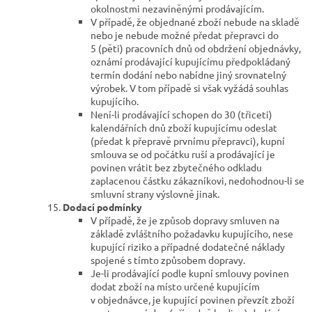
okolnostmi nezaviněnými prodávajícím.
V případě, že objednané zboží nebude na skladě
nebo je nebude možné předat přepravci do
5 (pěti) pracovních dnů od obdržení objednávky,
oznámí prodávající kupujícímu předpokládaný
termín dodání nebo nabídne jiný srovnatelný
výrobek. V tom případě si však vyžádá souhlas
kupujícího.
Není-li prodávající schopen do 30 (třiceti)
kalendářních dnů zboží kupujícímu odeslat
(předat k přepravě prvnímu přepravci), kupní
smlouva se od počátku ruší a prodávající je
povinen vrátit bez zbytečného odkladu
zaplacenou částku zákazníkovi, nedohodnou-li se
smluvní strany výslovně jinak.
Dodací podmínky
V případě, že je způsob dopravy smluven na
základě zvláštního požadavku kupujícího, nese
kupující riziko a případné dodatečné náklady
spojené s tímto způsobem dopravy.
Je-li prodávající podle kupní smlouvy povinen
dodat zboží na místo určené kupujícím
v objednávce, je kupující povinen převzít zboží