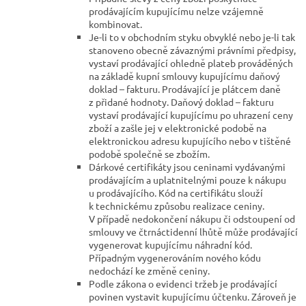
prodávajícím kupujícímu nelze vzájemně
kombinovat.
Je-li to v obchodním styku obvyklé nebo je-li tak
stanoveno obecně závaznými právními předpisy,
vystaví prodávající ohledně plateb prováděných
na základě kupní smlouvy kupujícímu daňový
doklad – fakturu. Prodávající je plátcem daně
z přidané hodnoty. Daňový doklad – fakturu
vystaví prodávající kupujícímu po uhrazení ceny
zboží a zašle jej v elektronické podobě na
elektronickou adresu kupujícího nebo v tištěné
podobě společně se zbožím.
Dárkové certifikáty jsou ceninami vydávanými
prodávajícím a uplatnitelnými pouze k nákupu
u prodávajícího. Kód na certifikátu slouží
k technickému způsobu realizace ceniny.
V případě nedokončení nákupu či odstoupení od
smlouvy ve čtrnáctidenní lhůtě může prodávající
vygenerovat kupujícímu náhradní kód.
Případným vygenerováním nového kódu
nedochází ke změně ceniny.
Podle zákona o evidenci tržeb je prodávající
povinen vystavit kupujícímu účtenku. Zároveň je