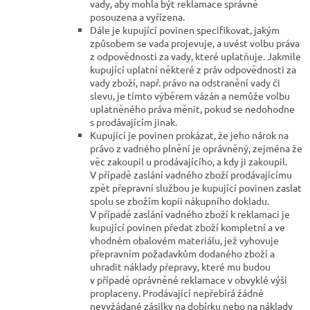
vady, aby mohla být reklamace správně
posouzena a vyřízena.
Dále je kupující povinen specifikovat, jakým
způsobem se vada projevuje, a uvést volbu práva
z odpovědnosti za vady, které uplatňuje. Jakmile
kupující uplatní některé z práv odpovědnosti za
vady zboží, např. právo na odstranění vady či
slevu, je tímto výběrem vázán a nemůže volbu
uplatněného práva měnit, pokud se nedohodne
s prodávajícím jinak.
Kupující je povinen prokázat, že jeho nárok na
právo z vadného plnění je oprávněný, zejména že
věc zakoupil u prodávajícího, a kdy ji zakoupil.
V případě zaslání vadného zboží prodávajícímu
zpět přepravní službou je kupující povinen zaslat
spolu se zbožím kopii nákupního dokladu.
V případě zaslání vadného zboží k reklamaci je
kupující povinen předat zboží kompletní a ve
vhodném obalovém materiálu, jež vyhovuje
přepravním požadavkům dodaného zboží a
uhradit náklady přepravy, které mu budou
v případě oprávněné reklamace v obvyklé výši
proplaceny. Prodávající nepřebírá žádné
nevyžádané zásilky na dobírku nebo na náklady