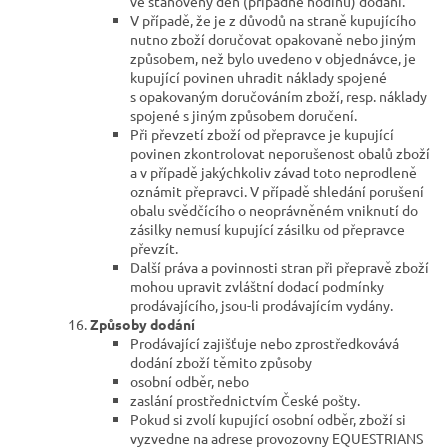
ve stanovený den (případně hodinu) dodání.
V případě, že je z důvodů na straně kupujícího
nutno zboží doručovat opakovaně nebo jiným
způsobem, než bylo uvedeno v objednávce, je
kupující povinen uhradit náklady spojené
s opakovaným doručováním zboží, resp. náklady
spojené s jiným způsobem doručení.
Při převzetí zboží od přepravce je kupující
povinen zkontrolovat neporušenost obalů zboží
a v případě jakýchkoliv závad toto neprodleně
oznámit přepravci. V případě shledání porušení
obalu svědčícího o neoprávněném vniknutí do
zásilky nemusí kupující zásilku od přepravce
převzít.
Další práva a povinnosti stran při přepravě zboží
mohou upravit zvláštní dodací podmínky
prodávajícího, jsou-li prodávajícím vydány.
Způsoby dodání
Prodávající zajišťuje nebo zprostředkovává
dodání zboží těmito způsoby
osobní odběr, nebo
zaslání prostřednictvím České pošty.
Pokud si zvolí kupující osobní odběr, zboží si
vyzvedne na adrese provozovny EQUESTRIANS