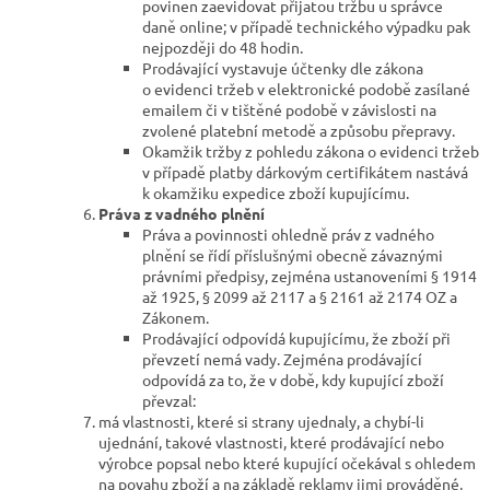
povinen zaevidovat přijatou tržbu u správce
daně online; v případě technického výpadku pak
nejpozději do 48 hodin.
Prodávající vystavuje účtenky dle zákona
o evidenci tržeb v elektronické podobě zasílané
emailem či v tištěné podobě v závislosti na
zvolené platební metodě a způsobu přepravy.
Okamžik tržby z pohledu zákona o evidenci tržeb
v případě platby dárkovým certifikátem nastává
k okamžiku expedice zboží kupujícímu.
Práva z vadného plnění
Práva a povinnosti ohledně práv z vadného
plnění se řídí příslušnými obecně závaznými
právními předpisy, zejména ustanoveními § 1914
až 1925, § 2099 až 2117 a § 2161 až 2174 OZ a
Zákonem.
Prodávající odpovídá kupujícímu, že zboží při
převzetí nemá vady. Zejména prodávající
odpovídá za to, že v době, kdy kupující zboží
převzal:
má vlastnosti, které si strany ujednaly, a chybí-li
ujednání, takové vlastnosti, které prodávající nebo
výrobce popsal nebo které kupující očekával s ohledem
na povahu zboží a na základě reklamy jimi prováděné,