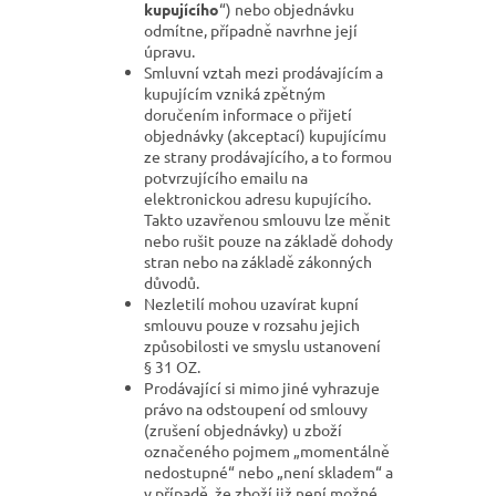
kupujícího
“) nebo objednávku
odmítne, případně navrhne její
úpravu.
Smluvní vztah mezi prodávajícím a
kupujícím vzniká zpětným
doručením informace o přijetí
objednávky (akceptací) kupujícímu
ze strany prodávajícího, a to formou
potvrzujícího emailu na
elektronickou adresu kupujícího.
Takto uzavřenou smlouvu lze měnit
nebo rušit pouze na základě dohody
stran nebo na základě zákonných
důvodů.
Nezletilí mohou uzavírat kupní
smlouvu pouze v rozsahu jejich
způsobilosti ve smyslu ustanovení
§ 31 OZ.
Prodávající si mimo jiné vyhrazuje
právo na odstoupení od smlouvy
(zrušení objednávky) u zboží
označeného pojmem „momentálně
nedostupné“ nebo „není skladem“ a
v případě, že zboží již není možné