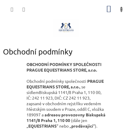
Přejít
NÁKUP
na
obsah
KOŠÍK
Obchodní podmínky
OBCHODNÍ PODMÍNKY SPOLEČNOSTI
PRAGUE EQUESTRIANS STORE, s.r.o.
Obchodní podmínky společnosti
PRAGUE
EQUESTRIANS STORE, s.r.o.
, se
sídlem
Biskupská 1141/8 Praha 1, 110 00
,
IČ: 242 11 923, DIČ: CZ 242 11 923,
zapsané v obchodním rejstříku vedeném
Městským soudem v Praze, oddíl C, vložka
189097 a
adresou provozovny
Biskupská
1141/8 Praha 1, 110 00
(dále jen
„
EQUESTRIANS
“ nebo „
prodávající
“).