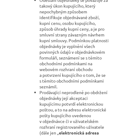
Odeslání objednávky se považuje za
takový úkon kupujícího, který
nepochybným způsobem
identifikuje objednávané zboží,
kupní cenu, osobu kupujícího,
způsob úhrady kupní ceny, a je pro
smluvní strany závazným návrhem
kupní smlouvy. Podmínkou platnosti
objednávky je vyplnění všech
povinných údajů v objednávkovém
formuláři, seznámení se s těmito
obchodními podmínkami na
webovém rozhraní obchodu
a potvrzení kupujícího o tom, že se
s těmito obchodními podmínkami
seznámil.
Prodávající neprodleně po obdržení
objednávky její akceptaci
kupujícímu potvrdí elektronickou
poštou, a to na adresu elektronické
pošty kupujícího uvedenou
v objednávce či v uživatelském
rozhraní registrovaného uživatele
(dále jen „
elektronická adresa