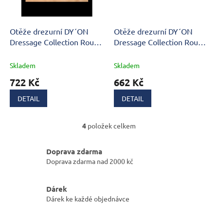
Otěže drezurní DY´ON
Otěže drezurní DY´ON
Dressage Collection Round
Dressage Collection Round
leather B254
leather B253
Skladem
Skladem
722 Kč
662 Kč
DETAIL
DETAIL
4
položek celkem
O
v
l
Doprava zdarma
á
Doprava zdarma nad 2000 kč
d
a
c
Dárek
í
Dárek ke každé objednávce
p
r