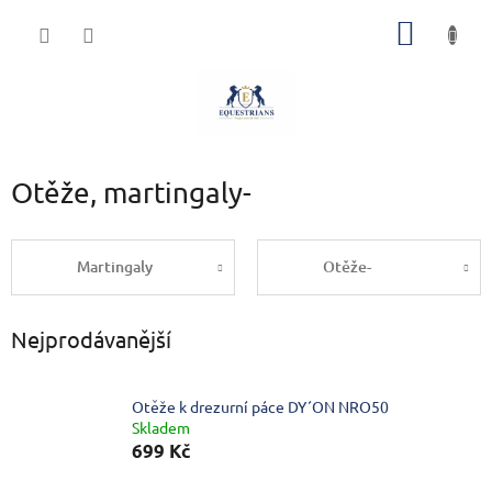
Přejít
NÁKUP
na
obsah
KOŠÍK
Otěže, martingaly-
Martingaly
Otěže-
Nejprodávanější
Otěže k drezurní páce DY´ON NRO50
Skladem
699 Kč