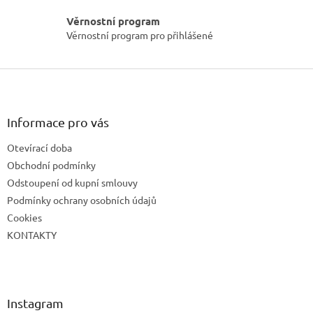
v
k
Věrnostní program
y
Věrnostní program pro přihlášené
v
ý
p
Z
i
á
s
p
u
a
Informace pro vás
t
Otevírací doba
í
Obchodní podmínky
Odstoupení od kupní smlouvy
Podmínky ochrany osobních údajů
Cookies
KONTAKTY
Instagram