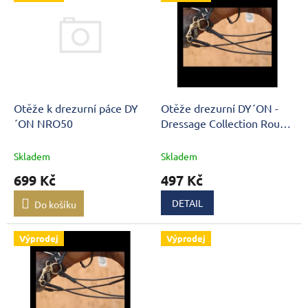
ý
u
p
k
i
t
s
ů
p
r
o
d
Otěže k drezurní páce DY
Otěže drezurní DY´ON -
u
´ON NRO50
Dressage Collection Round
k
leather B257
t
Skladem
Skladem
ů
699 Kč
497 Kč
DETAIL
Do košíku
Výprodej
Výprodej