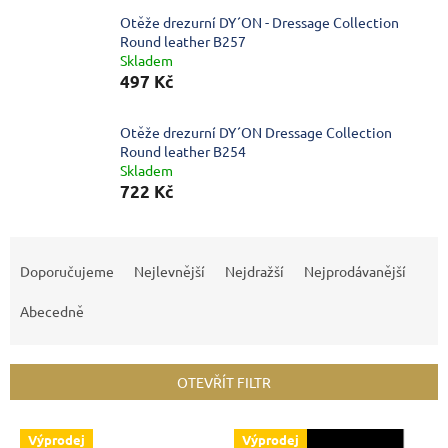
Otěže drezurní DY´ON - Dressage Collection
Round leather B257
Skladem
497 Kč
Otěže drezurní DY´ON Dressage Collection
Round leather B254
Skladem
722 Kč
Ř
a
Doporučujeme
Nejlevnější
Nejdražší
Nejprodávanější
z
e
Abecedně
n
í
p
OTEVŘÍT FILTR
r
o
V
Výprodej
Výprodej
d