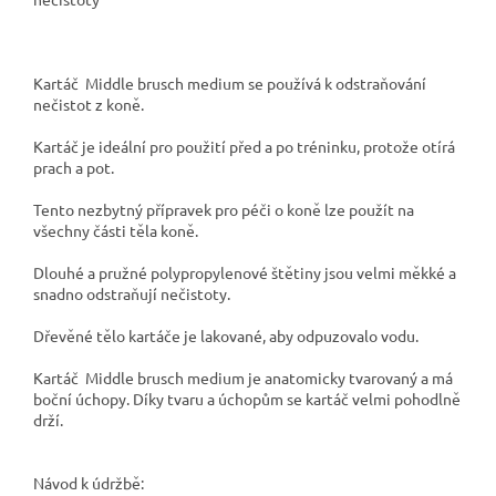
Kartáč Middle brusch medium se používá k odstraňování
nečistot z koně.
Kartáč je ideální pro použití před a po tréninku, protože otírá
prach a pot.
Tento nezbytný přípravek pro péči o koně lze použít na
všechny části těla koně.
Dlouhé a pružné polypropylenové štětiny jsou velmi měkké a
snadno odstraňují nečistoty.
Dřevěné tělo kartáče je lakované, aby odpuzovalo vodu.
Kartáč Middle brusch medium je anatomicky tvarovaný a má
boční úchopy.
Díky tvaru a úchopům se kartáč velmi pohodlně
drží.
Návod k údržbě: