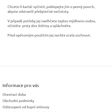
Chcete-li kartáč vyčistit, poklepejte jím o pevný povrch,
abyste odstranili přebytečné nečistoty.
V případě potřeby jej navlhčete teplou mýdlovou vodou,
očistěte prsty skrz štětiny a opláchněte.
Před opětovným použitím jej nechte zcela uschnout.
Z
á
p
a
Informace pro vás
t
Otevírací doba
í
Obchodní podmínky
Odstoupení od kupní smlouvy