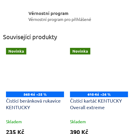
Věrnostní program
Věrnostní program pro přihlášené
Související produkty
Novinka
Novinka
365 Kč
–35 %
615 Kč
–36 %
Čistící beránková rukavice
Čistící kartáč KENTUCKY
KENTUCKY
Overall extreme
Skladem
Skladem
235 Kč
390 Kč