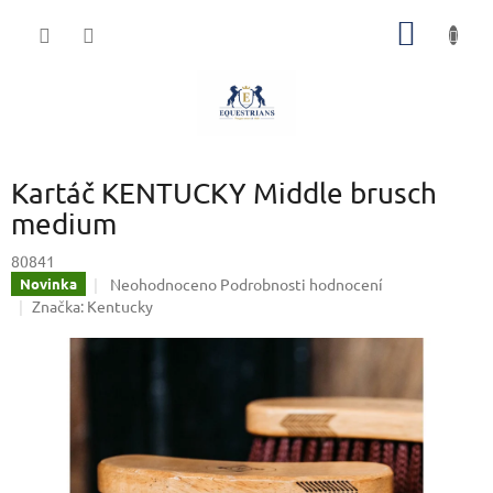
Přejít
NÁKUP
na
obsah
KOŠÍK
Kartáč KENTUCKY Middle brusch
medium
80841
Průměrné
Neohodnoceno
Podrobnosti hodnocení
Novinka
hodnocení
Značka:
Kentucky
produktu
je
0,0
z
5
hvězdiček.