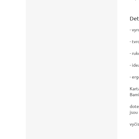
Det
- vy
- tv
- ru
- id
- er
Kart
Bamb
dote
jsou
vyči