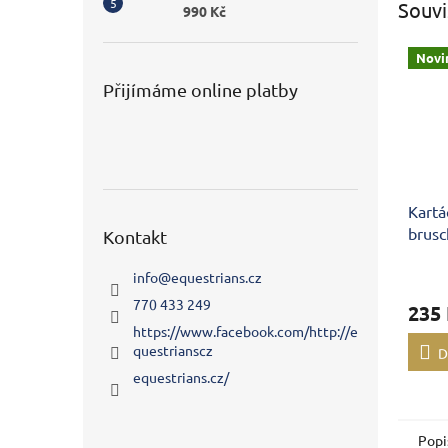
Souvi
990 Kč
Novi
Přijímáme online platby
Kart
brus
Kontakt
info
@
equestrians.cz
770 433 249
235
https://www.facebook.com/http://e
questrianscz
D
equestrians.cz/
Popi