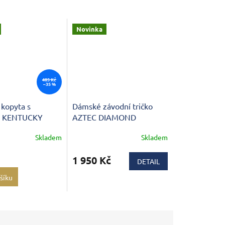
Novinka
485 Kč
–35 %
 kopyta s
Dámské závodní tričko
m KENTUCKY
AZTEC DIAMOND
Premium lighweight
Skladem
Skladem
1 950 Kč
DETAIL
šíku