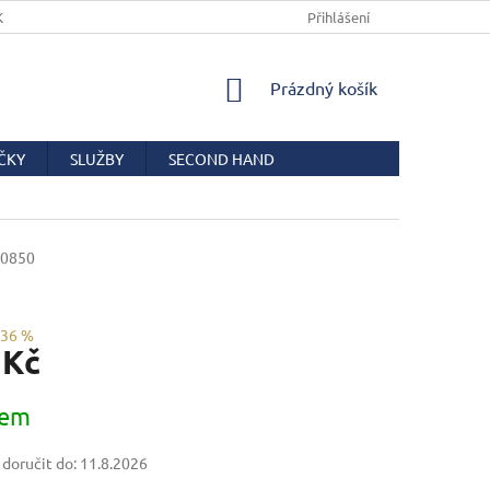
KUPNÍ SMLOUVY
PODMÍNKY OCHRANY OSOBNÍCH ÚDAJŮ
Přihlášení
COO
NÁKUPNÍ
Prázdný košík
KOŠÍK
ČKY
SLUŽBY
SECOND HAND
0850
–36 %
 Kč
dem
oručit do:
11.8.2026