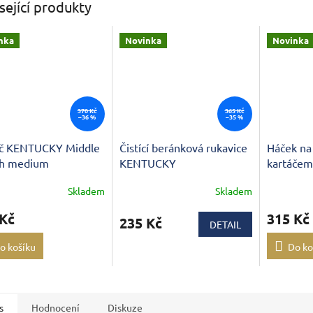
sející produkty
nka
Novinka
Novinka
370 Kč
365 Kč
–36 %
–35 %
áč KENTUCKY Middle
Čistící beránková rukavice
Háček na
ch medium
KENTUCKY
kartáče
Skladem
Skladem
 Kč
315 Kč
235 Kč
DETAIL
o košíku
Do ko
s
Hodnocení
Diskuze