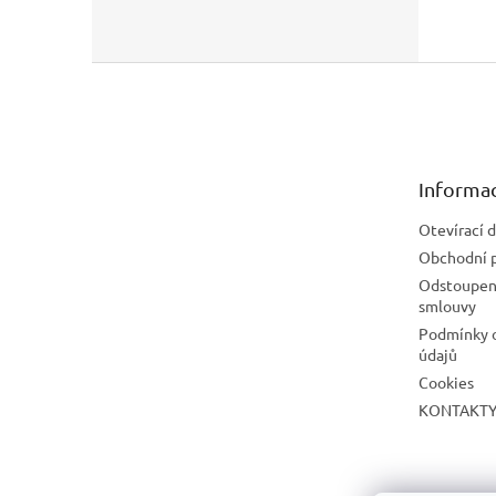
Z
á
p
a
t
Informac
í
Otevírací 
Obchodní 
Odstoupení
smlouvy
Podmínky 
údajů
Cookies
KONTAKT