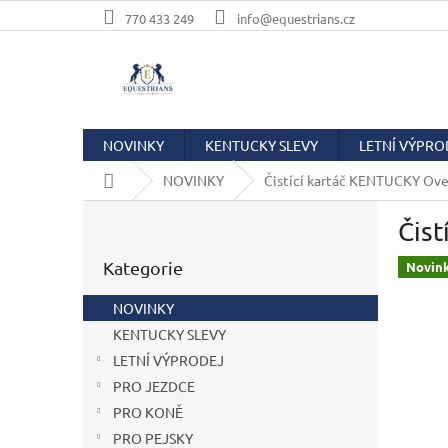
Přejít
770 433 249
info@equestrians.cz
na
obsah
NOVINKY
KENTUCKY SLEVY
LETNÍ VÝPRO
Domů
NOVINKY
Čistící kartáč KENTUCKY Ove
P
Čist
o
Přeskočit
s
Kategorie
kategorie
Novin
t
r
NOVINKY
a
KENTUCKY SLEVY
n
LETNÍ VÝPRODEJ
n
í
PRO JEZDCE
p
PRO KONĚ
a
PRO PEJSKY