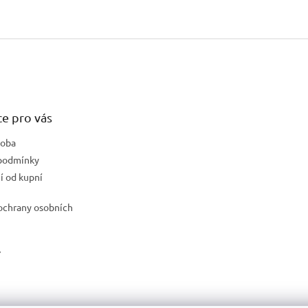
e pro vás
doba
podmínky
 od kupní
ochrany osobních
Y