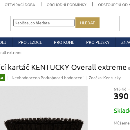
OTEVÍRACÍ DOBA
OBCHODNÍ PODMÍNKY
ODSTOUPENÍ OD 
HLEDAT
DEJ
PRO JEZDCE
PRO KONĚ
PRO PEJSKY
ZNA
rall extreme
ící kartáč KENTUCKY Overall extreme
8
Průměrné
Neohodnoceno
Podrobnosti hodnocení
Značka:
Kentucky
ka
hodnocení
produktu
615 Kč
390
je
0,0
z
Měrná
Skla
5
cena:
hvězdiček.
Můžeme d