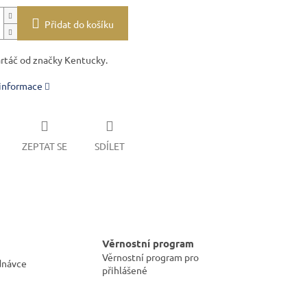
Přidat do košíku
artáč od značky Kentucky.
 informace
ZEPTAT SE
SDÍLET
Věrnostní program
Věrnostní program pro
dnávce
přihlášené