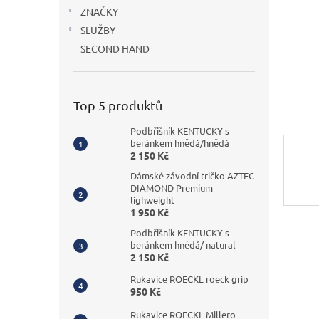
n
ZNAČKY
e
SLUŽBY
l
SECOND HAND
Top 5 produktů
Podbřišník KENTUCKY s
beránkem hnědá/hnědá
2 150 Kč
Dámské závodní tričko AZTEC
DIAMOND Premium
lighweight
1 950 Kč
Podbřišník KENTUCKY s
beránkem hnědá/ natural
2 150 Kč
Rukavice ROECKL roeck grip
950 Kč
Rukavice ROECKL Millero