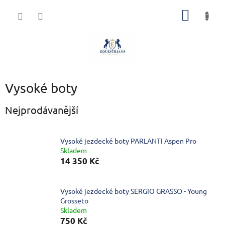
Přejít
NÁKUP
na
obsah
KOŠÍK
Vysoké boty
Nejprodávanější
Vysoké jezdecké boty PARLANTI Aspen Pro
Skladem
14 350 Kč
Vysoké jezdecké boty SERGIO GRASSO - Young
Grosseto
Skladem
750 Kč