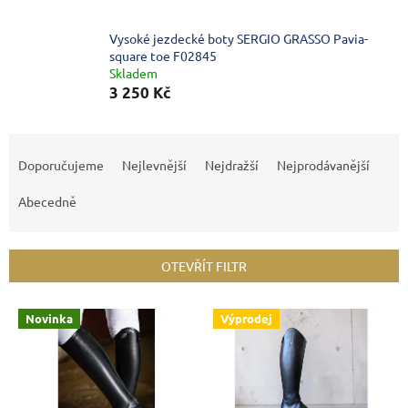
Vysoké jezdecké boty SERGIO GRASSO Pavia-
square toe F02845
Skladem
3 250 Kč
Ř
a
Doporučujeme
Nejlevnější
Nejdražší
Nejprodávanější
z
e
Abecedně
n
í
p
OTEVŘÍT FILTR
r
o
V
Novinka
Výprodej
d
ý
u
p
k
i
t
s
ů