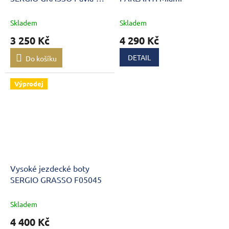
square toe F02845
Skladem
Skladem
3 250 Kč
4 290 Kč
DETAIL
Do košíku
Výprodej
Vysoké jezdecké boty
SERGIO GRASSO F05045
Skladem
4 400 Kč