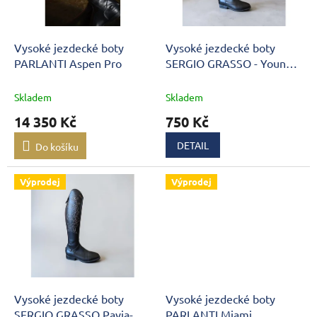
p
r
o
d
Vysoké jezdecké boty
Vysoké jezdecké boty
u
PARLANTI Aspen Pro
SERGIO GRASSO - Young
k
Grosseto
t
Skladem
Skladem
ů
14 350 Kč
750 Kč
DETAIL
Do košíku
Výprodej
Výprodej
Vysoké jezdecké boty
Vysoké jezdecké boty
SERGIO GRASSO Pavia-
PARLANTI Miami