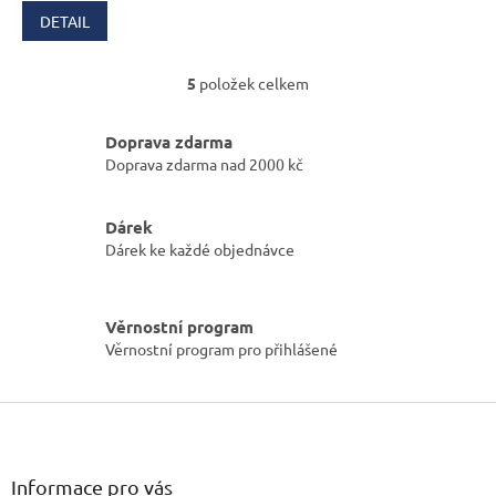
DETAIL
5
položek celkem
O
v
l
Doprava zdarma
á
Doprava zdarma nad 2000 kč
d
a
c
Dárek
í
Dárek ke každé objednávce
p
r
v
k
Věrnostní program
y
Věrnostní program pro přihlášené
v
ý
p
Z
i
á
s
p
u
a
Informace pro vás