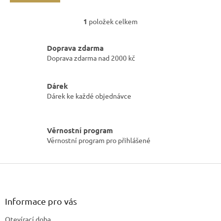
1
položek celkem
O
v
l
Doprava zdarma
á
Doprava zdarma nad 2000 kč
d
a
c
Dárek
í
Dárek ke každé objednávce
p
r
v
k
Věrnostní program
y
Věrnostní program pro přihlášené
v
ý
p
Z
i
á
s
p
u
a
Informace pro vás
t
Otevírací doba