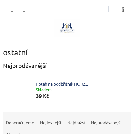
Přejít
NÁKUP
na
obsah
KOŠÍK
ostatní
Nejprodávanější
Potah na podbřišník HORZE
Skladem
39 Kč
Ř
a
Doporučujeme
Nejlevnější
Nejdražší
Nejprodávanější
z