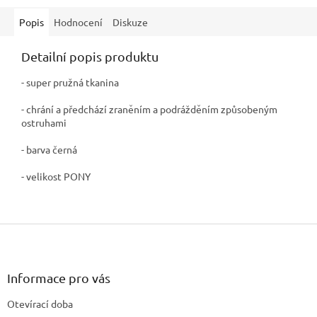
Popis
Hodnocení
Diskuze
Detailní popis produktu
- super pružná tkanina
- chrání a předchází zraněním a podrážděním způsobeným
ostruhami
- barva černá
- velikost PONY
Z
á
p
a
Informace pro vás
t
Otevírací doba
í