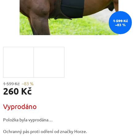
1 599 Kč
–83 %
1 599 Kč
–83 %
260 Kč
Měrná
Vyprodáno
cena:
Položka byla vyprodána…
Ochranný pás proti odření od značky Horze.