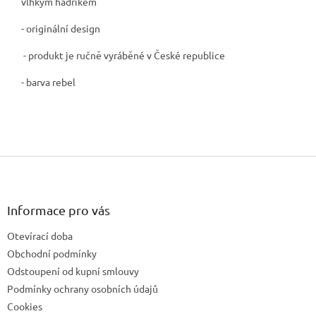
vlhkým hadříkem
- originální design
- produkt je ručně vyráběné v České republice
- barva rebel
Z
á
p
a
Informace pro vás
t
Otevírací doba
í
Obchodní podmínky
Odstoupení od kupní smlouvy
Podmínky ochrany osobních údajů
Cookies