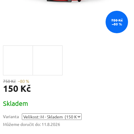
750 Kč
–80 %
750 Kč
–80 %
150 Kč
Měrná
Skladem
cena:
Varianta
Můžeme doručit do:
11.8.2026