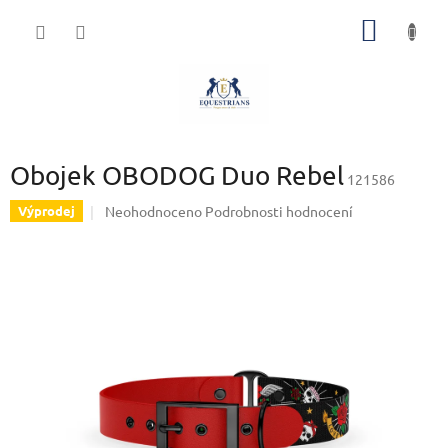
Přejít
NÁKUP
na
obsah
KOŠÍK
Obojek OBODOG Duo Rebel
121586
Průměrné
Neohodnoceno
Podrobnosti hodnocení
Výprodej
hodnocení
produktu
je
0,0
z
5
hvězdiček.