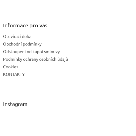
p
Z
i
á
s
p
u
a
Informace pro vás
t
Otevírací doba
í
Obchodní podmínky
Odstoupení od kupní smlouvy
Podmínky ochrany osobních údajů
Cookies
KONTAKTY
Instagram