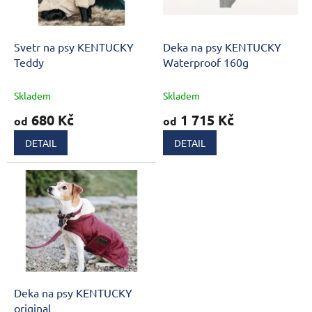
p
r
o
d
Svetr na psy KENTUCKY
Deka na psy KENTUCKY
u
Teddy
Waterproof 160g
k
t
Skladem
Skladem
ů
680 Kč
1 715 Kč
od
od
DETAIL
DETAIL
Deka na psy KENTUCKY
original