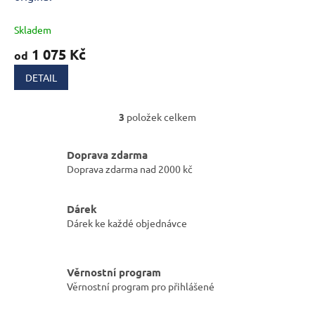
Skladem
1 075 Kč
od
DETAIL
3
položek celkem
O
v
l
Doprava zdarma
á
Doprava zdarma nad 2000 kč
d
a
c
Dárek
í
Dárek ke každé objednávce
p
r
v
k
Věrnostní program
y
Věrnostní program pro přihlášené
v
ý