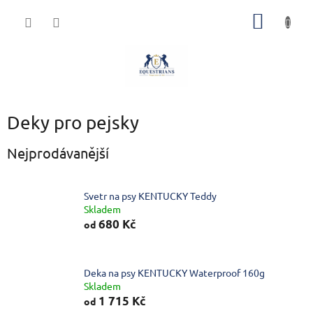
Přejít
NÁKUP
na
obsah
KOŠÍK
Deky pro pejsky
Nejprodávanější
Svetr na psy KENTUCKY Teddy
Skladem
680 Kč
od
Deka na psy KENTUCKY Waterproof 160g
Skladem
1 715 Kč
od