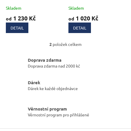
k
t
Skladem
Skladem
ů
1 230 Kč
1 020 Kč
od
od
DETAIL
DETAIL
2
položek celkem
O
v
l
Doprava zdarma
á
Doprava zdarma nad 2000 kč
d
a
c
Dárek
í
Dárek ke každé objednávce
p
r
v
k
Věrnostní program
y
Věrnostní program pro přihlášené
v
ý
p