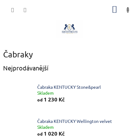
Přejít
NÁKUP
na
obsah
KOŠÍK
Čabraky
Nejprodávanější
Čabraka KENTUCKY Stone&pearl
Skladem
1 230 Kč
od
Čabraka KENTUCKY Wellington velvet
Skladem
1 020 Kč
od