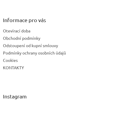
Z
i
á
s
p
u
a
Informace pro vás
t
Otevírací doba
í
Obchodní podmínky
Odstoupení od kupní smlouvy
Podmínky ochrany osobních údajů
Cookies
KONTAKTY
Instagram