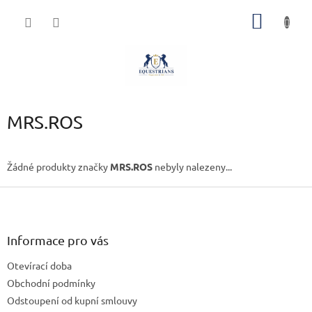
Přejít
NÁKUP
na
obsah
KOŠÍK
MRS.ROS
Žádné produkty značky
MRS.ROS
nebyly nalezeny...
Z
á
p
a
Informace pro vás
t
Otevírací doba
í
Obchodní podmínky
Odstoupení od kupní smlouvy