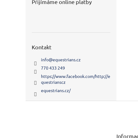
Přijímáme online platby
Kontakt
info
@
equestrians.cz
770 433 249
https://www.facebook.com/http://e
questrianscz
equestrians.cz/
Z
á
p
a
t
Informac
í