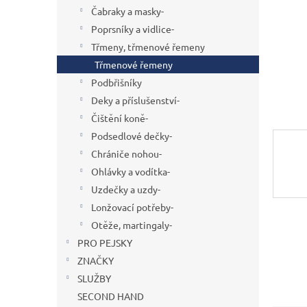
n
Čabraky a masky-
e
Poprsníky a vidlice-
l
Třmeny, třmenové řemeny
Třmenové řemeny
Podbřišníky
Deky a příslušenství-
Čištění koně-
Podsedlové dečky-
Chrániče nohou-
Ohlávky a vodítka-
Uzdečky a uzdy-
Lonžovací potřeby-
Otěže, martingaly-
PRO PEJSKY
ZNAČKY
SLUŽBY
SECOND HAND