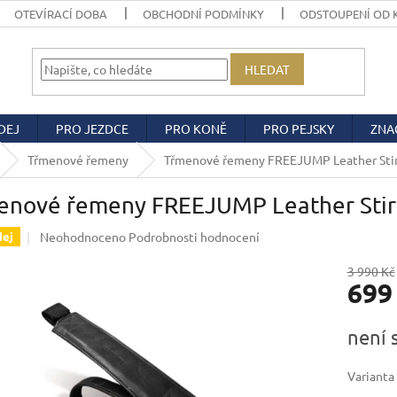
OTEVÍRACÍ DOBA
OBCHODNÍ PODMÍNKY
ODSTOUPENÍ OD 
HLEDAT
DEJ
PRO JEZDCE
PRO KONĚ
PRO PEJSKY
ZNA
Třmenové řemeny
Třmenové řemeny FREEJUMP Leather Sti
enové řemeny FREEJUMP Leather Sti
Průměrné
Neohodnoceno
Podrobnosti hodnocení
dej
hodnocení
produktu
3 990 Kč
699
je
0,0
z
Měrná
není 
5
cena:
hvězdiček.
Varianta