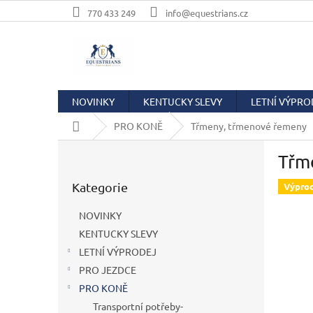
Přejít
770 433 249
info@equestrians.cz
na
obsah
NOVINKY
KENTUCKY SLEVY
LETNÍ VÝPRO
Domů
PRO KONĚ
Třmeny, třmenové řemeny
P
Třm
o
Přeskočit
s
Kategorie
kategorie
Výpro
t
r
NOVINKY
a
KENTUCKY SLEVY
n
LETNÍ VÝPRODEJ
n
í
PRO JEZDCE
p
PRO KONĚ
a
Transportní potřeby-