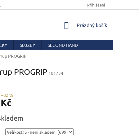
KUPNÍ SMLOUVY
PODMÍNKY OCHRANY OSOBNÍCH ÚDAJŮ
Přihlášení
COO
NÁKUPNÍ
Prázdný košík
KOŠÍK
ČKY
SLUŽBY
SECOND HAND
rrup PROGRIP
rrup PROGRIP
101734
–82 %
 Kč
skladem