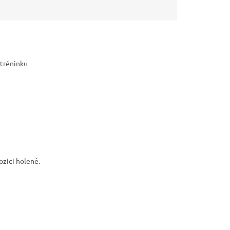
 tréninku
ozici holeně.