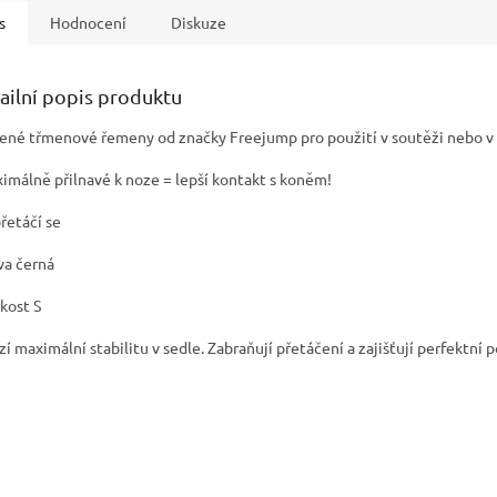
s
Hodnocení
Diskuze
ailní popis produktu
žené třmenové řemeny od značky Freejump pro použití v soutěži nebo v
ximálně přilnavé k noze = lepší kontakt s koněm!
přetáčí se
rva černá
ikost S
zí maximální stabilitu v sedle. Zabraňují přetáčení a zajišťují perfektní p