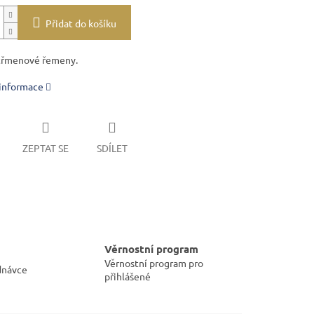
Přidat do košíku
třmenové řemeny.
 informace
ZEPTAT SE
SDÍLET
Věrnostní program
Věrnostní program pro
dnávce
přihlášené