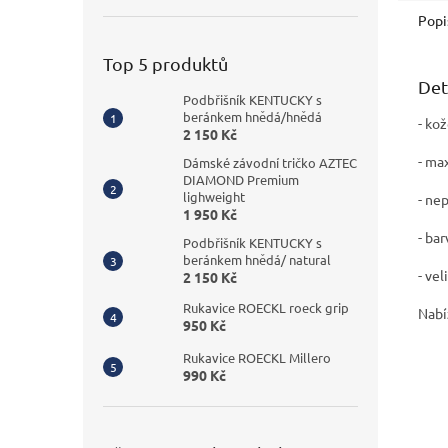
Popi
Top 5 produktů
Det
Podbřišník KENTUCKY s
beránkem hnědá/hnědá
- ko
2 150 Kč
- ma
Dámské závodní tričko AZTEC
DIAMOND Premium
lighweight
- ne
1 950 Kč
- ba
Podbřišník KENTUCKY s
beránkem hnědá/ natural
- vel
2 150 Kč
Rukavice ROECKL roeck grip
Nabí
950 Kč
Rukavice ROECKL Millero
990 Kč