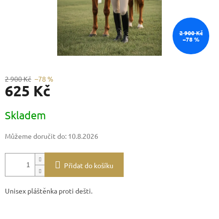
2 900 Kč
–78 %
2 900 Kč
–78 %
625 Kč
Měrná
Skladem
cena:
Můžeme doručit do:
10.8.2026
Přidat do košíku
Unisex pláštěnka proti dešti.