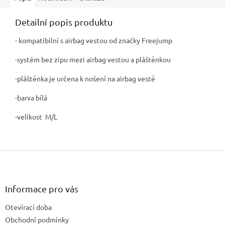
Detailní popis produktu
- kompatibilní s airbag vestou od značky Freejump
-systém bez zipu mezi airbag vestou a pláštěnkou
-pláštěnka je určena k nošení na airbag vestě
-barva bílá
-velikost M/L
Z
á
p
a
Informace pro vás
t
Otevírací doba
í
Obchodní podmínky