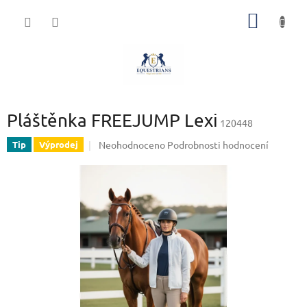
Přejít
NÁKUP
na
obsah
KOŠÍK
Pláštěnka FREEJUMP Lexi
120448
Průměrné
Neohodnoceno
Podrobnosti hodnocení
Tip
Výprodej
hodnocení
produktu
je
0,0
z
5
hvězdiček.