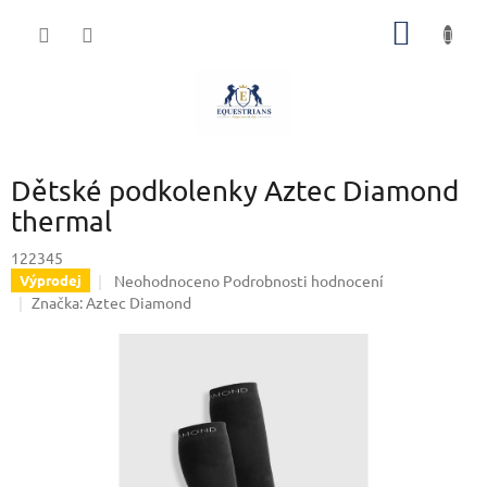
Přejít
NÁKUP
na
obsah
KOŠÍK
Dětské podkolenky Aztec Diamond
thermal
122345
Průměrné
Neohodnoceno
Podrobnosti hodnocení
Výprodej
hodnocení
Značka:
Aztec Diamond
produktu
je
0,0
z
5
hvězdiček.