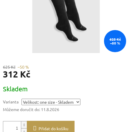
625 Kč
–50 %
625 Kč
–50 %
312 Kč
Měrná
Skladem
cena:
Varianta
Můžeme doručit do:
11.8.2026
Přidat do košíku