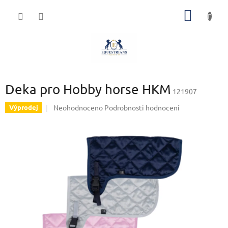
Přejít
NÁKUP
na
obsah
KOŠÍK
Deka pro Hobby horse HKM
121907
Průměrné
Neohodnoceno
Podrobnosti hodnocení
Výprodej
hodnocení
produktu
je
0,0
z
5
hvězdiček.