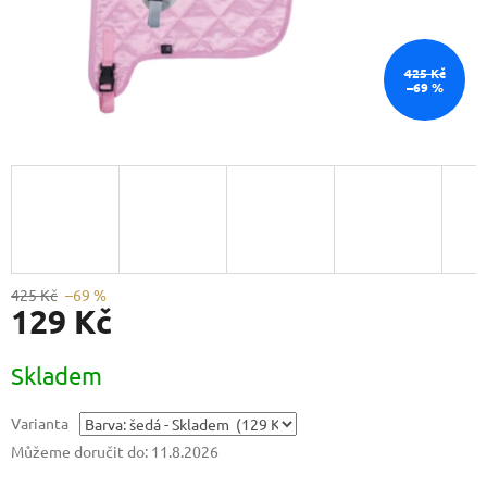
425 Kč
–69 %
425 Kč
–69 %
129 Kč
Měrná
Skladem
cena:
Varianta
Můžeme doručit do:
11.8.2026