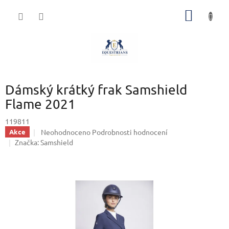
Přejít
NÁKUP
na
obsah
KOŠÍK
Dámský krátký frak Samshield
Flame 2021
119811
Průměrné
Neohodnoceno
Podrobnosti hodnocení
Akce
hodnocení
Značka:
Samshield
produktu
je
0,0
z
5
hvězdiček.