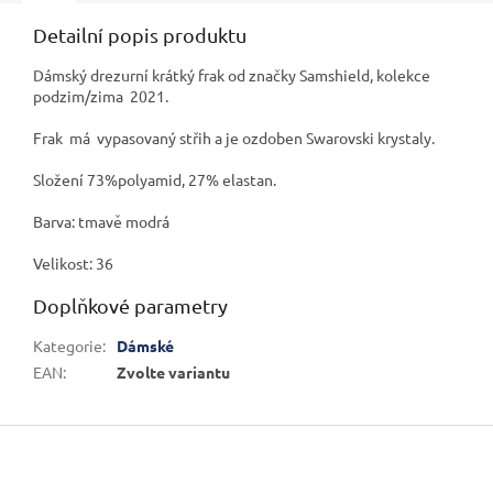
Detailní popis produktu
Dámský drezurní krátký frak od značky Samshield, kolekce
podzim/zima 2021.
Frak má vypasovaný střih a je ozdoben Swarovski krystaly.
Složení 73%polyamid, 27% elastan.
Barva: tmavě modrá
Velikost: 36
Doplňkové parametry
Kategorie
:
Dámské
EAN
:
Zvolte variantu
Z
á
p