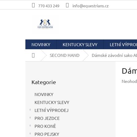
Přejít
770 433 249
info@equestrians.cz
na
obsah
NOVINKY
KENTUCKY SLEVY
LETNÍ VÝPRO
Domů
SECOND HAND
Dámské závodní sako 
P
Dám
o
Přeskočit
s
Průměr
Neohod
Kategorie
kategorie
t
hodnoc
r
produkt
NOVINKY
a
je
KENTUCKY SLEVY
n
0,0
z
LETNÍ VÝPRODEJ
n
5
í
PRO JEZDCE
hvězdič
p
PRO KONĚ
a
PRO PEJSKY