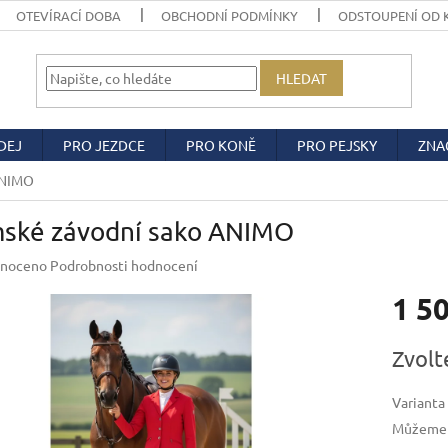
OTEVÍRACÍ DOBA
OBCHODNÍ PODMÍNKY
ODSTOUPENÍ OD 
HLEDAT
DEJ
PRO JEZDCE
PRO KONĚ
PRO PEJSKY
ZNA
ANIMO
ské závodní sako ANIMO
né
noceno
Podrobnosti hodnocení
ení
1 5
u
Měrná
Zvolt
cena:
ek.
Varianta
Můžeme d