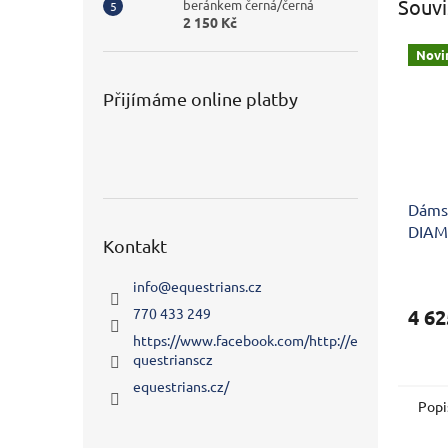
Souvi
beránkem černá/černá
2 150 Kč
Novi
Přijímáme online platby
Dáms
DIAM
Kontakt
info
@
equestrians.cz
4 62
770 433 249
https://www.facebook.com/http://e
questrianscz
equestrians.cz/
Popi