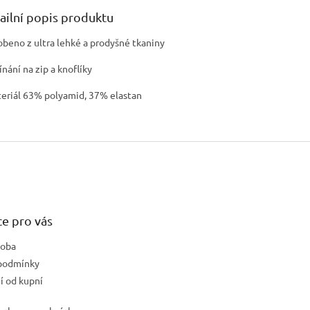
ailní popis produktu
robeno z ultra lehké a prodyšné tkaniny
ínání na zip a knoflíky
teriál 63% polyamid, 37% elastan
e pro vás
doba
podmínky
 od kupní