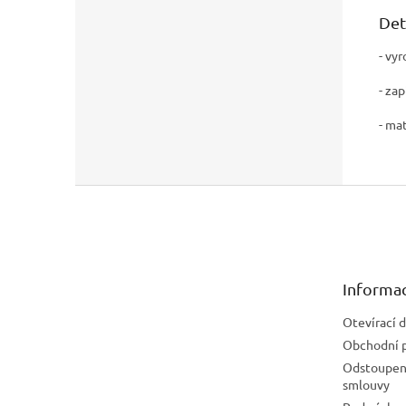
Det
- vy
- zap
- ma
Z
á
p
a
t
Informac
í
Otevírací 
Obchodní 
Odstoupení
smlouvy