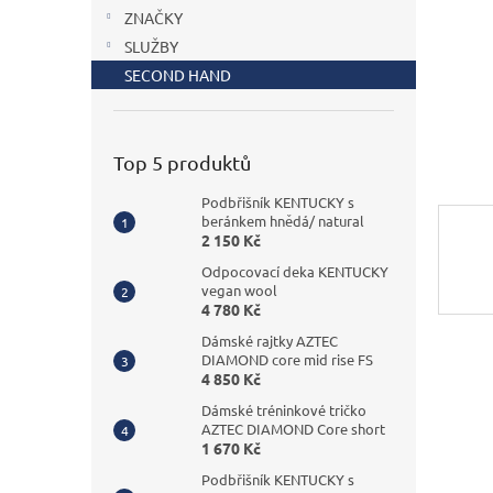
n
ZNAČKY
e
SLUŽBY
l
SECOND HAND
Top 5 produktů
Podbřišník KENTUCKY s
beránkem hnědá/ natural
2 150 Kč
Odpocovací deka KENTUCKY
vegan wool
4 780 Kč
Dámské rajtky AZTEC
DIAMOND core mid rise FS
4 850 Kč
Dámské tréninkové tričko
AZTEC DIAMOND Core short
1 670 Kč
Podbřišník KENTUCKY s