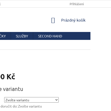
KUPNÍ SMLOUVY
PODMÍNKY OCHRANY OSOBNÍCH ÚDAJŮ
Přihlášení
COO
NÁKUPNÍ
Prázdný košík
KOŠÍK
ČKY
SLUŽBY
SECOND HAND
00 Kč
e variantu
oručit do:
Zvolte variantu