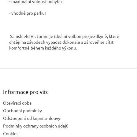
- maximální volnost pohybu
- vhodné pro parkur
Samshield Victorine je ideální volbou pro jezdkyně, které
chtějí na závodech vypadat dokonale a zároveň se cítit
komfortně během každého výkonu.
Z
á
p
a
Informace pro vás
t
Otevírací doba
í
Obchodní podmínky
Odstoupení od kupní smlouvy
Podmínky ochrany osobních údajů
Cookies