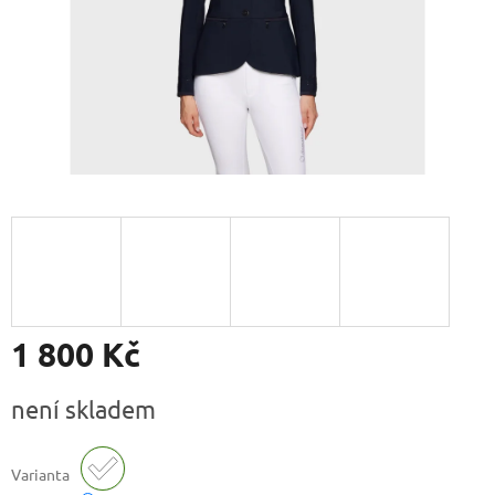
1 800 Kč
Měrná
není skladem
cena:
Varianta