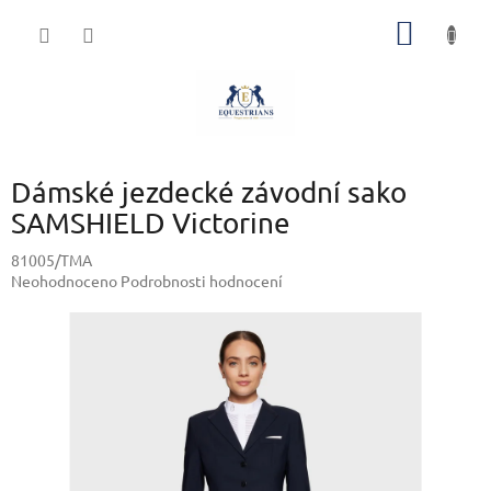
Přejít
NÁKUP
na
obsah
KOŠÍK
Dámské jezdecké závodní sako
SAMSHIELD Victorine
81005/TMA
Průměrné
Neohodnoceno
Podrobnosti hodnocení
hodnocení
produktu
je
0,0
z
5
hvězdiček.